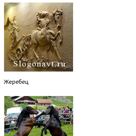
Жеребец