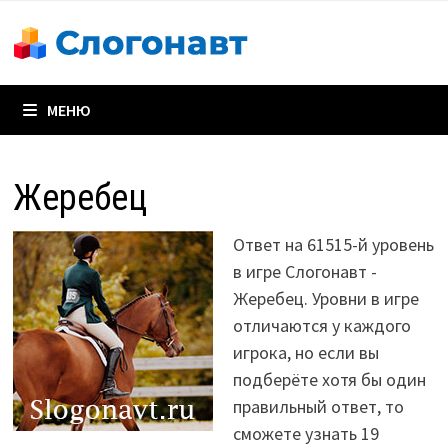
Перейти
к
содержимому
МЕНЮ
Жеребец
Ответ на 61515-й уровень
в игре Слогонавт -
Жеребец. Уровни в игре
отличаются у каждого
игрока, но если вы
подберёте хотя бы один
правильный ответ, то
сможете узнать 19