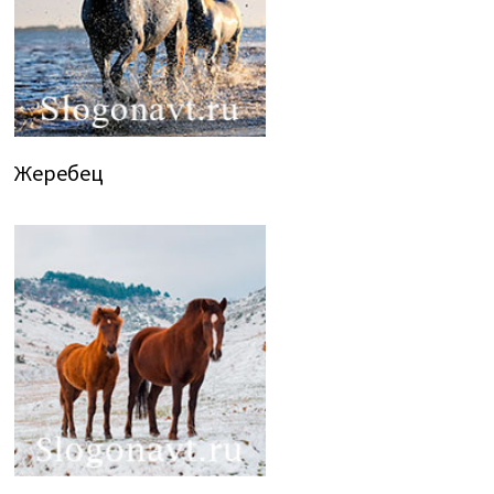
Жеребец