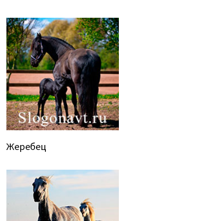
Жеребец