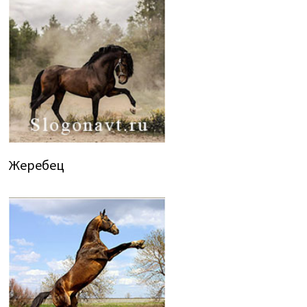
Жеребец