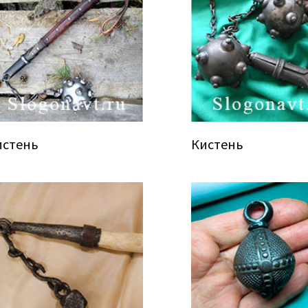
истень
Кистень