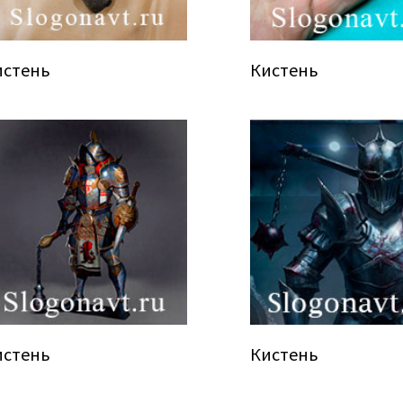
истень
Кистень
истень
Кистень