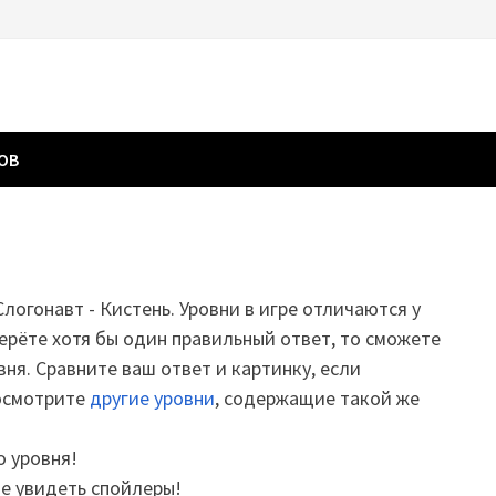
ГОВ
Слогонавт - Кистень. Уровни в игре отличаются у
ерёте хотя бы один правильный ответ, то сможете
вня. Сравните ваш ответ и картинку, если
посмотрите
другие уровни
, содержащие такой же
о уровня!
те увидеть спойлеры!