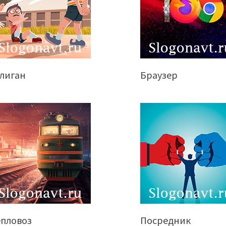
улиган
Браузер
епловоз
Посредник