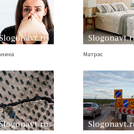
аника
Матрас