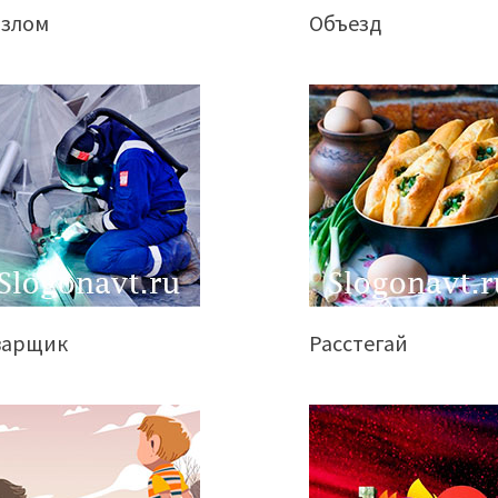
азлом
Объезд
варщик
Расстегай