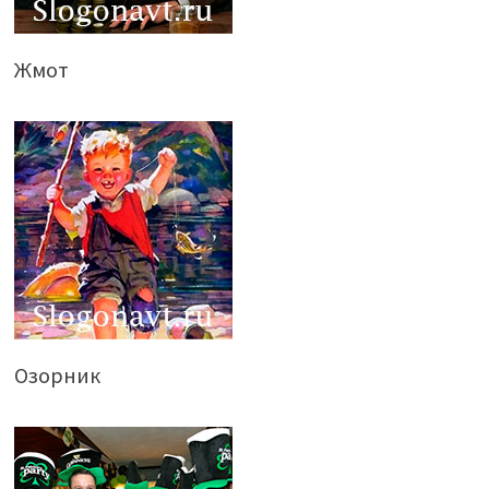
Жмот
Озорник