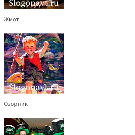
Жмот
Озорник