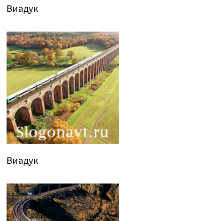
Виадук
Виадук