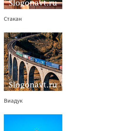
Стакан
Виадук