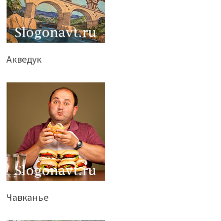
Акведук
Чавканье