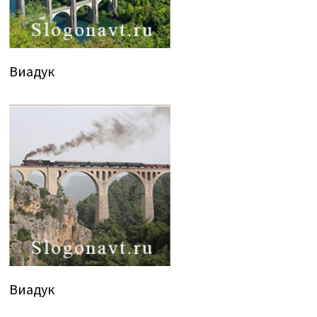
Виадук
Виадук