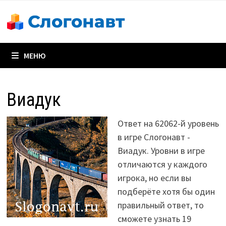
Перейти
к
содержимому
МЕНЮ
Виадук
Ответ на 62062-й уровень
в игре Слогонавт -
Виадук. Уровни в игре
отличаются у каждого
игрока, но если вы
подберёте хотя бы один
правильный ответ, то
сможете узнать 19