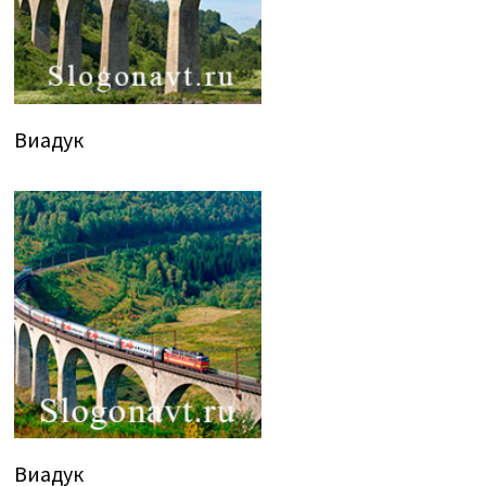
Виадук
Виадук