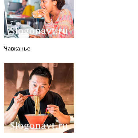
Чавканье