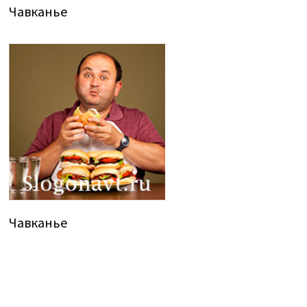
Чавканье
Чавканье