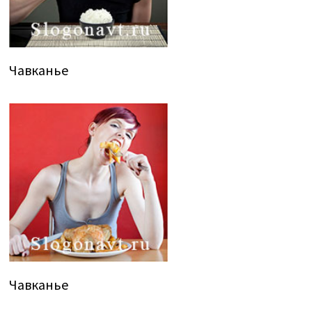
Чавканье
Чавканье