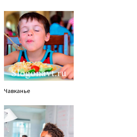
Чавканье