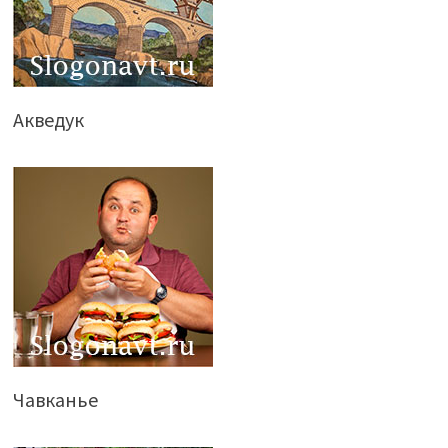
Акведук
Чавканье