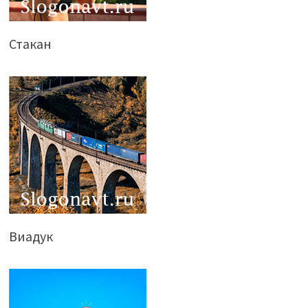
Стакан
Виадук