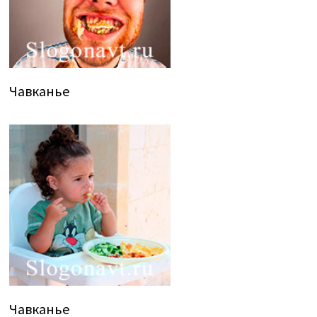
Чавканье
Чавканье