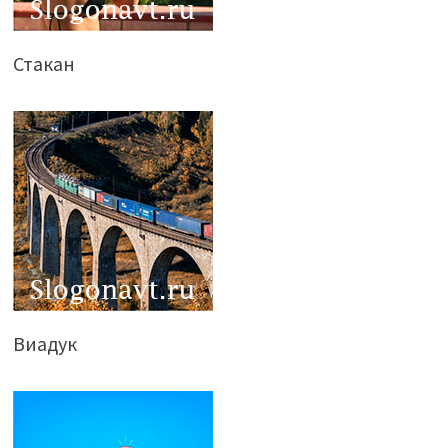
Стакан
Виадук