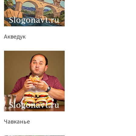
Акведук
Чавканье