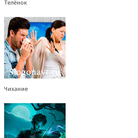
Телёнок
Чихание