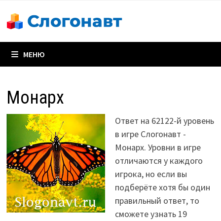
Перейти
к
содержимому
МЕНЮ
Монарх
Ответ на 62122-й уровень
в игре Слогонавт -
Монарх. Уровни в игре
отличаются у каждого
игрока, но если вы
подберёте хотя бы один
правильный ответ, то
сможете узнать 19