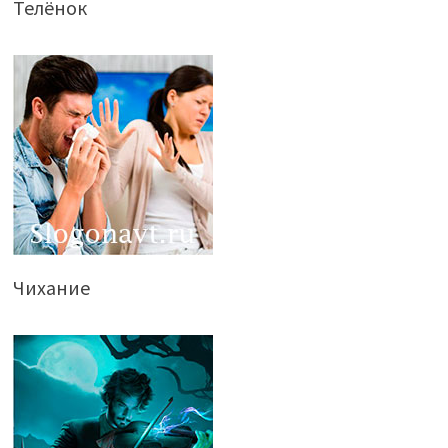
Телёнок
Чихание