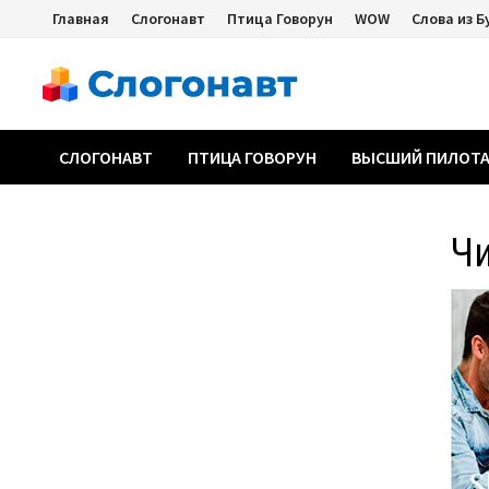
Перейти
Главная
Слогонавт
Птица Говорун
WOW
Слова из Б
к
содержимому
СЛОГОНАВТ
ПТИЦА ГОВОРУН
ВЫСШИЙ ПИЛОТ
Ч