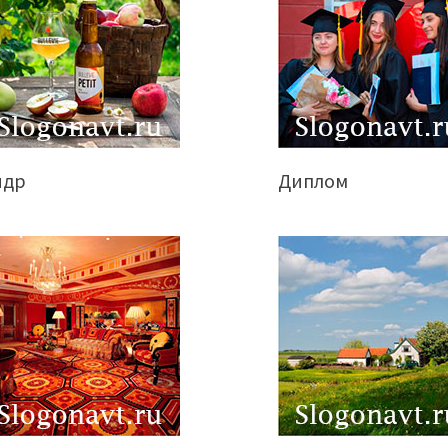
идр
Диплом