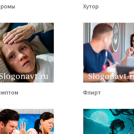
оромы
Хутор
имптом
Флирт