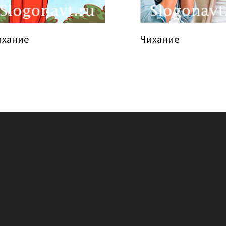
ихание
Чихание