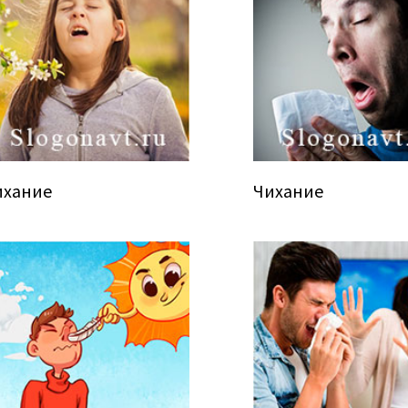
ихание
Чихание