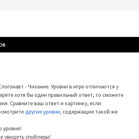
ГОВ
Слогонавт - Чихание. Уровни в игре отличаются у
ерёте хотя бы один правильный ответ, то сможете
вня. Сравните ваш ответ и картинку, если
посмотрите
другие уровни
, содержащие такой же
о уровня!
те увидеть спойлеры!