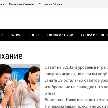
укв
Слова из Слогов
Слова из 5 букв
АЖ
WOW
ТОП-7
СЛОВА ИЗ БУКВ
СЛОВА ИЗ СЛО
ихание
Ответ на 62133-й уровень в игре 
каждого игрока, но если вы подб
узнать 19 остальных ответов уро
изображение не совпадает, то 
ответ.
Внимание! Ниже все ответы этог
Не перематывайте, если не хоти