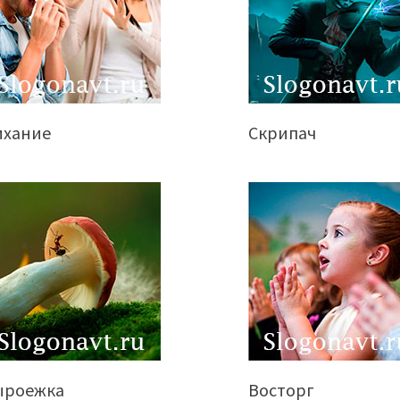
ихание
Скрипач
ыроежка
Восторг