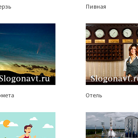
ерзь
Пивная
омета
Отель