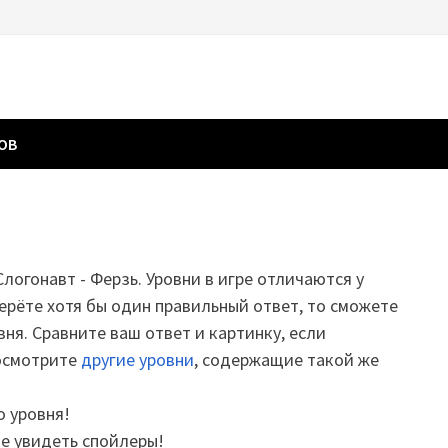
ГОВ
Слогонавт - Ферзь. Уровни в игре отличаются у
ерёте хотя бы один правильный ответ, то сможете
вня. Сравните ваш ответ и картинку, если
посмотрите
другие уровни
, содержащие такой же
о уровня!
те увидеть спойлеры!