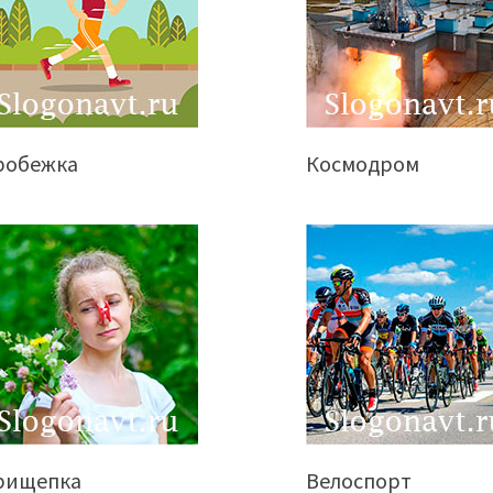
робежка
Космодром
рищепка
Велоспорт