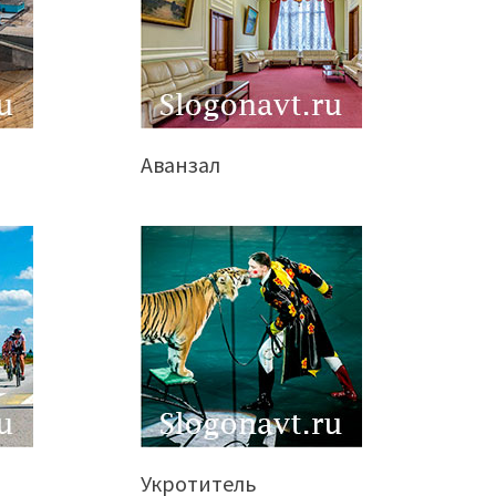
Аванзал
Укротитель