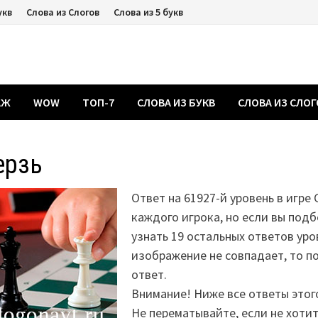
укв
Слова из Слогов
Слова из 5 букв
АЖ
WOW
ТОП-7
СЛОВА ИЗ БУКВ
СЛОВА ИЗ СЛО
ерзь
Ответ на 61927-й уровень в игре 
каждого игрока, но если вы подб
узнать 19 остальных ответов уро
изображение не совпадает, то 
ответ.
Внимание! Ниже все ответы этог
Не перематывайте, если не хоти