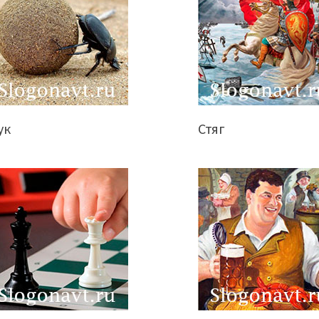
ук
Стяг