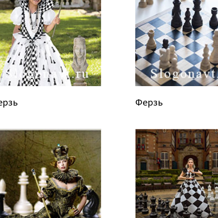
ерзь
Ферзь