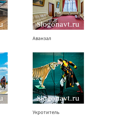
Аванзал
Укротитель