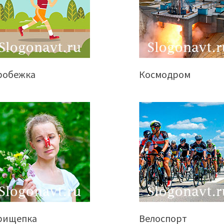
робежка
Космодром
рищепка
Велоспорт