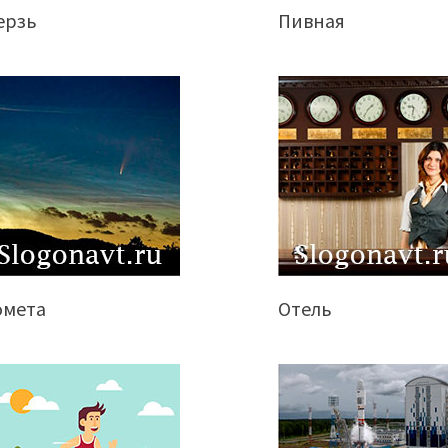
ерзь
Пивная
омета
Отель