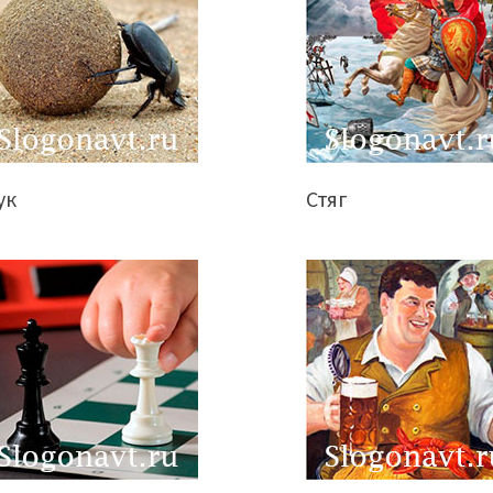
ук
Стяг