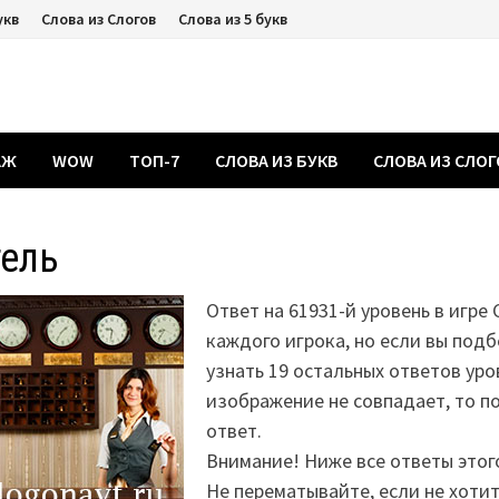
укв
Слова из Слогов
Слова из 5 букв
АЖ
WOW
ТОП-7
СЛОВА ИЗ БУКВ
СЛОВА ИЗ СЛО
тель
Ответ на 61931-й уровень в игре 
каждого игрока, но если вы подб
узнать 19 остальных ответов уро
изображение не совпадает, то 
ответ.
Внимание! Ниже все ответы этог
Не перематывайте, если не хоти