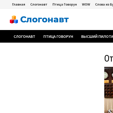
Перейти
Главная
Слогонавт
Птица Говорун
WOW
Слова из Б
к
содержимому
СЛОГОНАВТ
ПТИЦА ГОВОРУН
ВЫСШИЙ ПИЛОТ
О