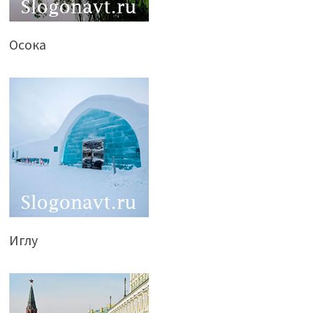
Осока
Иглу