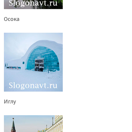
Осока
Иглу