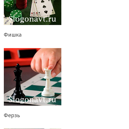
Фишка
Ферзь